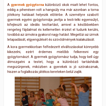
A
gyermek gyógytorna
különböző okok miatt lehet fontos,
eddig a pihenésen volt a hangsúly ma már azonban a torna
jótékony hatásait helyezik előtérbe. A személyre szabott
gyermek egyéni gyógytornája javítja a testi-lelki egyensúlyt,
kifejleszti az ideális testtartást, amivel a későbbiekben
rengeteg fájdalmat és kellemetlen érzést el tudunk kerülni,
továbbá az izmokra gyakorol nagy hatást. Megelőzi az izmok
letapadását, elgyengülését és szövődmények kialakulását.
A kora gyermekkorban felfedezett elváltozásokat könnyebb
kikezelni, ezért érdemes mielőbb felkeresni egy
gyógytornászt. A gyermek gyógytornász tudja, hogy kell úgy
átmozgatni a testet, hogy a különböző tartáshibák
megszűnjenek, miközben a gyerekek is jó szórakoznak,
hiszen a foglalkozás játékos kereteken belül zajlik.