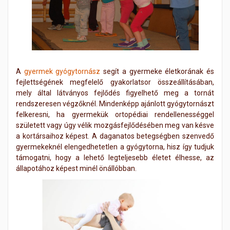
A
gyermek gyógytornász
segít a gyermeke életkorának és
fejlettségének megfelelő gyakorlatsor összeállításában,
mely által látványos fejlődés figyelhető meg a tornát
rendszeresen végzőknél. Mindenképp ajánlott gyógytornászt
felkeresni, ha gyermekük ortopédiai rendellenességgel
született vagy úgy vélik mozgásfejlődésében meg van késve
a kortársaihoz képest. A daganatos betegségben szenvedő
gyermekeknél elengedhetetlen a gyógytorna, hisz így tudjuk
támogatni, hogy a lehető legteljesebb életet élhesse, az
állapotához képest minél önállóbban.