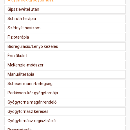
A gyermek gyógytornász
Gipszlevétel után
Schroth terápia
Szétnyílt hasizom
Fizioterápia
Bioregulácio/Lenyo kezelés
Érszűkület
McKenzie-módszer
Manuálterápia
Scheuermann-betegség
Parkinson-kór gyógytornája
Gyógytorna magánrendelő
Gyógytornász keresés
Gyógytornász regisztráció