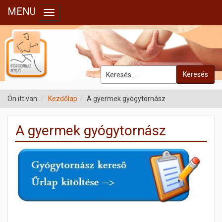
MENU
Toggle navigation
Keresés
Ön itt van:
Kezdőlap
A gyermek gyógytornász
A gyermek gyógytornász