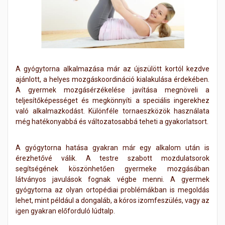
A gyógytorna alkalmazása már az újszülött kortól kezdve
ajánlott, a helyes mozgáskoordináció kialakulása érdekében.
A gyermek mozgásérzékelése javítása megnöveli a
teljesítőképességet és megkönnyíti a speciális ingerekhez
való alkalmazkodást. Különféle tornaeszközök használata
még hatékonyabbá és változatosabbá teheti a gyakorlatsort.
A gyógytorna hatása gyakran már egy alkalom után is
érezhetővé válik. A testre szabott mozdulatsorok
segítségének köszönhetően gyermeke mozgásában
látványos javulások fognak végbe menni. A gyermek
gyógytorna az olyan ortopédiai problémákban is megoldás
lehet, mint például a dongaláb, a kóros izomfeszülés, vagy az
igen gyakran előforduló lúdtalp.