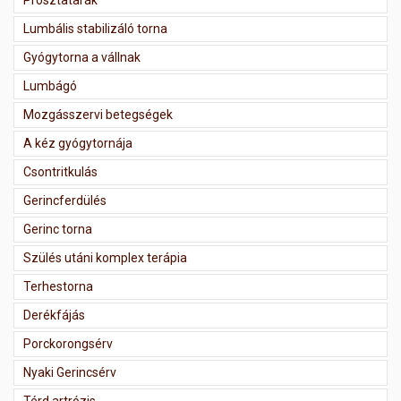
Prosztatarák
Lumbális stabilizáló torna
Gyógytorna a vállnak
Lumbágó
Mozgásszervi betegségek
A kéz gyógytornája
Csontritkulás
Gerincferdülés
Gerinc torna
Szülés utáni komplex terápia
Terhestorna
Derékfájás
Porckorongsérv
Nyaki Gerincsérv