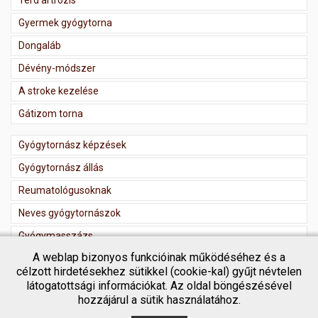
Térd artrózis
Gyermek gyógytorna
Dongaláb
Dévény-módszer
A stroke kezelése
Gátizom torna
Gyógytornász képzések
Gyógytornász állás
Reumatológusoknak
Neves gyógytornászok
Gyógymasszázs
A weblap bizonyos funkcióinak működéséhez és a
Masszőr regisztráció
célzott hirdetésekhez sütikkel (cookie-kal) gyűjt névtelen
látogatottsági információkat. Az oldal böngészésével
hozzájárul a sütik használatához.