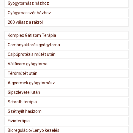
Gyógytornász házhoz
Gyógymasszőr házhoz
200 válasz a rákról
Komplex Gátizom Terápia
Combnyaktörés gyógytorna
Csípőprotézis műtét után
Vállficam gyógytorna
Térdműtét után
A gyermek gyógytornász
Gipszlevétel után
Schroth terápia
Szétnyílt hasizom
Fizioterápia
Bioregulácio/Lenyo kezelés