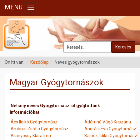
MENU
Toggle navigation
Keresés
Ön itt van:
Kezdőlap
Neves gyógytornászok
Magyar Gyógytornászok
Néhány neves Gyógytornászról gyűjtöttünk
információkat:
Ács Ildikó Gyógytornász
Ádámné Vágó Krisztina
Ambrus Zsófia Gyógytornász
Andrási Éva Gyógytornász
Aranyossy Klára Irén
Bajnok Ildikó Gyógytornász