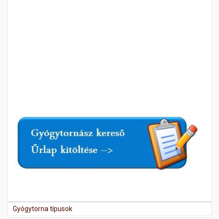
Gyógytorna típusok