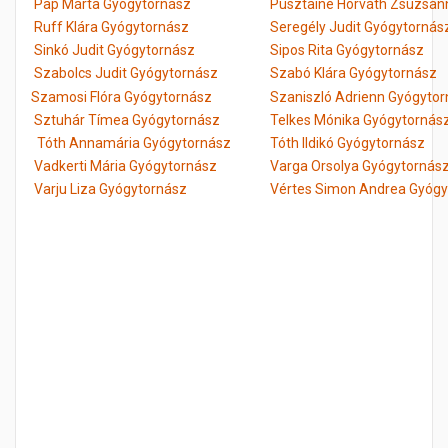
Pap Márta Gyógytornász
Pusztainé Horváth Zsuzsan
Ruff Klára Gyógytornász
Seregély Judit Gyógytornás
Sinkó Judit Gyógytornász
Sipos Rita Gyógytornász
Szabolcs Judit Gyógytornász
Szabó Klára Gyógytornász
Szamosi Flóra Gyógytornász
Szaniszló Adrienn Gyógyto
Sztuhár Tímea Gyógytornász
Telkes Mónika Gyógytornás
Tóth Annamária Gyógytornász
Tóth Ildikó Gyógytornász
Vadkerti Mária Gyógytornász
Varga Orsolya Gyógytornás
Varju Liza Gyógytornász
Vértes Simon Andrea Gyógy