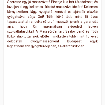
Szeretne egy jó masszázst? Pihenje ki a hét fáradalmait, és
lazuljon el egy kellemes, frissítő masszázs idejére! Kellemes
környezetben, lágy, nyugtató zenével és ajándék ellazító
gyógyteával várja Önt! Tóth Ildikó több mint 15 éves
tapasztalattal rendelkező profi masszőr jelenti a garanciát
arra, hogy Ön maximálisan elégedett legyen
szolgáltatásukkal! A MasszőrCentert Szabó Jenő és Tóth
Ildikó alapította, akik előtte mindketten több mint 15 évet
dolgoztak gyógymasszőrként Budapest egyik
legpatinánsabb gyógyfürdőjében, a Gellért fürdőben.