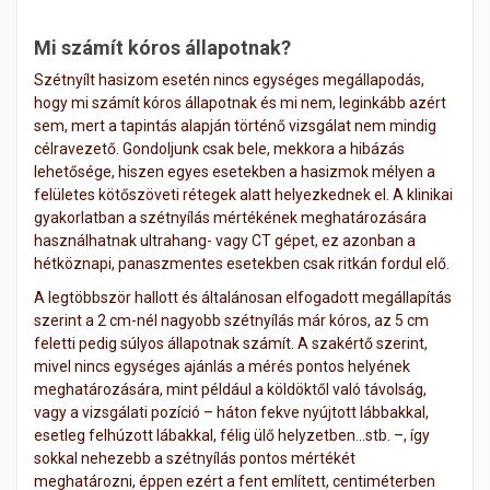
Mi számít kóros állapotnak?
Szétnyílt hasizom esetén nincs egységes megállapodás,
hogy mi számít kóros állapotnak és mi nem, leginkább azért
sem, mert a tapintás alapján történő vizsgálat nem mindig
célravezető. Gondoljunk csak bele, mekkora a hibázás
lehetősége, hiszen egyes esetekben a hasizmok mélyen a
felületes kötőszöveti rétegek alatt helyezkednek el. A klinikai
gyakorlatban a szétnyílás mértékének meghatározására
használhatnak ultrahang- vagy CT gépet, ez azonban a
hétköznapi, panaszmentes esetekben csak ritkán fordul elő.
A legtöbbször hallott és általánosan elfogadott megállapítás
szerint a 2 cm-nél nagyobb szétnyílás már kóros, az 5 cm
feletti pedig súlyos állapotnak számít. A szakértő szerint,
mivel nincs egységes ajánlás a mérés pontos helyének
meghatározására, mint például a köldöktől való távolság,
vagy a vizsgálati pozíció – háton fekve nyújtott lábbakkal,
esetleg felhúzott lábakkal, félig ülő helyzetben…stb. –, így
sokkal nehezebb a szétnyílás pontos mértékét
meghatározni, éppen ezért a fent említett, centiméterben