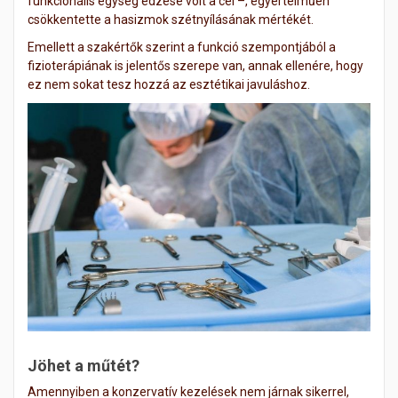
funkcionális egység edzése volt a cél –, egyértelműen
csökkentette a hasizmok szétnyílásának mértékét.
Emellett a szakértők szerint a funkció szempontjából a
fizioterápiának is jelentős szerepe van, annak ellenére, hogy
ez nem sokat tesz hozzá az esztétikai javuláshoz.
Jöhet a műtét?
Amennyiben a konzervatív kezelések nem járnak sikerrel,