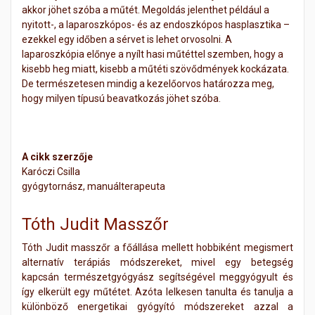
akkor jöhet szóba a műtét. Megoldás jelenthet például a
nyitott-, a laparoszkópos- és az endoszkópos hasplasztika –
ezekkel egy időben a sérvet is lehet orvosolni. A
laparoszkópia előnye a nyílt hasi műtéttel szemben, hogy a
kisebb heg miatt, kisebb a műtéti szövődmények kockázata.
De természetesen mindig a kezelőorvos határozza meg,
hogy milyen típusú beavatkozás jöhet szóba.
A cikk szerzője
Karóczi Csilla
gyógytornász, manuálterapeuta
Tóth Judit Masszőr
Tóth Judit masszőr a főállása mellett hobbiként megismert
alternatív terápiás módszereket, mivel egy betegség
kapcsán természetgyógyász segítségével meggyógyult és
így elkerült egy műtétet. Azóta lelkesen tanulta és tanulja a
különböző energetikai gyógyító módszereket azzal a