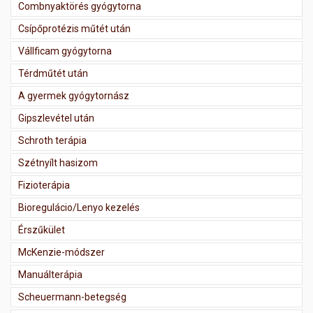
Combnyaktörés gyógytorna
Csípőprotézis műtét után
Vállficam gyógytorna
Térdműtét után
A gyermek gyógytornász
Gipszlevétel után
Schroth terápia
Szétnyílt hasizom
Fizioterápia
Bioregulácio/Lenyo kezelés
Érszűkület
McKenzie-módszer
Manuálterápia
Scheuermann-betegség