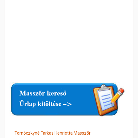
Tornóczkyné Farkas Henrietta Masszőr