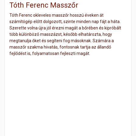
Tóth Ferenc Masszőr
Tóth Ferenc okleveles masszőr hosszú éveken át
számítógép előtt dolgozott, szinte minden nap fájt a háta.
Szerette volna újra jól érezni magát a bőrében és kipróbált
több különböző masszázst, később elhatározta, hogy
megtanulja őket és segíteni fog másoknak. Számára a
masszőr szakma hivatás, fontosnak tartja az állandő
fejlődést is, folyamatosan fejleszti magát.