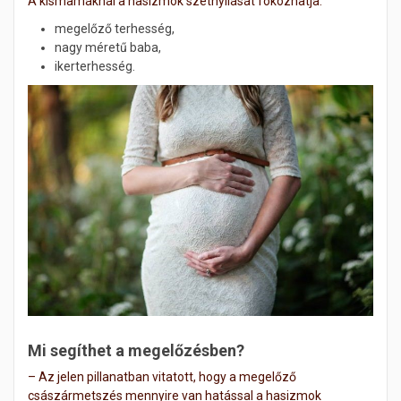
A kismamáknál a hasizmok szétnyílását fokozhatja:
megelőző terhesség,
nagy méretű baba,
ikerterhesség.
Mi segíthet a megelőzésben?
– Az jelen pillanatban vitatott, hogy a megelőző
császármetszés mennyire van hatással a hasizmok