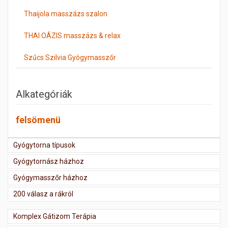
Thaijola masszázs szalon
THAI OÁZIS masszázs & relax
Szűcs Szilvia Gyógymasszőr
Alkategóriák
felsömenü
Gyógytorna típusok
Gyógytornász házhoz
Gyógymasszőr házhoz
200 válasz a rákról
Komplex Gátizom Terápia