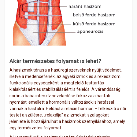
Akár természetes folyamat is lehet?
A hasizmok tónusa a hasüregi szerveknek nyújt védelmet,
illetve a medencefenék, az ágyéki izmok és a rekeszizom
funkcionális egységeként, a megfelelő testtartás
kialakításáért és stabilizálásáért is felelős. A várandósság
során a baba intenzív növekedése fokozza a hasfali
nyomást, emellett a hormonális változások is hatással
vannak a hasfalra. Például a relaxin hormon – felkészíti a női
testet a szülésre, „relaxálja” az izmokat, szalagokat –
jelenléte is hozzájárulhat a hasizmok szétnyílásához, amely
egy természetes folyamat.