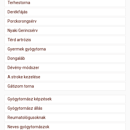
Terhestorna
Derékfájás
Porckorongsérv
Nyaki Gerincsérv
Térd artrózis
Gyermek gyógytorna
Dongaláb
Dévény-módszer
A stroke kezelése
Gátizom torna
Gyógytornász képzések
Gyógytornász állás
Reumatológusoknak
Neves gyógytornászok