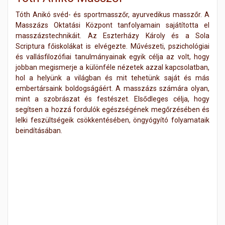
Tóth Anikó svéd- és sportmasszőr, ayurvedikus masszőr. A
Masszázs Oktatási Központ tanfolyamain sajátította el
masszázstechnikáit. Az Eszterházy Károly és a Sola
Scriptura főiskolákat is elvégezte. Művészeti, pszichológiai
és vallásfilozófiai tanulmányainak egyik célja az volt, hogy
jobban megismerje a különféle nézetek azzal kapcsolatban,
hol a helyünk a világban és mit tehetünk saját és más
embertársaink boldogságáért. A masszázs számára olyan,
mint a szobrászat és festészet. Elsődleges célja, hogy
segítsen a hozzá fordulók egészségének megőrzésében és
lelki feszültségeik csökkentésében, öngyógyító folyamataik
beindításában.