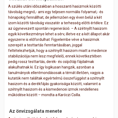
A szülés utáni időszakban a hosszanti hasizmok közötti
távolság megnő,- ami egy teljesen normális folyamat,- és
hónapokig fennállhat, de jellemzően egy éven belül a két
izom közötti távolság visszatér a terhesség előtti értékre. Ez
az úgynevezett spontán regeneráció. – A szétnyílt hasizom
egyik következménye lehet a sérv, illetve ez a két állapot akár
egyszerre is előfordulhat. Figyelembe véve a hasizmok
szerepét a testtartás fenntartásában, joggal
feltételezhetjük, hogy a szétnyílt hasizom miatt a medence
stabilizációja nem lesz megfelelő, ennek következtében
pedig rossz testtartás, derék- és csípőtáji fájdalmak
alakulhatnak ki. Ez így logikusan hangzik, azonban a
tanulmányok ellentmondásosak a témát illetően, vagyis a
kutatók nem találtak egyértelmű összefüggést a szétnyílt
hasizom és a derékfájás gyakorisága között, valamint a
szétnyílt hasizom és a kismedencei izmok rendellenes
működése között – mondta a Karóczi Csilla.
Az önvizsgálata menete