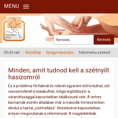
MENU
Toggle navigation
Keresés
Ön itt van:
Kezdőlap
Gyógymasszázs
felsömenu szekció
Minden, amit tudnod kell a szétnyílt
hasizomról
Ez a probléma férfiaknál és nőknél egyaránt előfordulhat, sőt
csecsemőknél is kialakulhat, mégis legtöbbször a
várandóssággal kapcsolatban találkozunk vele. A terhes
kismamák esetén általában már a második trimeszterben
elindul a hasfal „szétnyílása”. Kezelésével kapcsolatban
erősen megoszlanak a vélemények. A magánklinikák