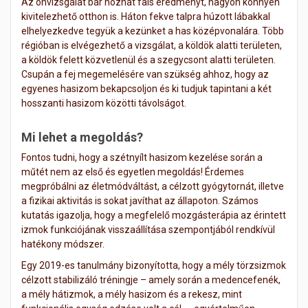
Az önvizsgálat bár hozhat fals eredményt, nagyon könnyen
kivitelezhető otthon is. Háton fekve talpra húzott lábakkal
elhelyezkedve tegyük a kezünket a has középvonalára. Több
régióban is elvégezhető a vizsgálat, a köldök alatti területen,
a köldök felett közvetlenül és a szegycsont alatti területen.
Csupán a fej megemelésére van szükség ahhoz, hogy az
egyenes hasizom bekapcsoljon és ki tudjuk tapintani a két
hosszanti hasizom közötti távolságot.
Mi lehet a megoldás?
Fontos tudni, hogy a szétnyílt hasizom kezelése során a
műtét nem az első és egyetlen megoldás! Érdemes
megpróbálni az életmódváltást, a célzott gyógytornát, illetve
a fizikai aktivitás is sokat javíthat az állapoton. Számos
kutatás igazolja, hogy a megfelelő mozgásterápia az érintett
izmok funkciójának visszaállítása szempontjából rendkívül
hatékony módszer.
Egy 2019-es tanulmány bizonyította, hogy a mély törzsizmok
célzott stabilizáló tréningje – amely során a medencefenék,
a mély hátizmok, a mély hasizom és a rekesz, mint