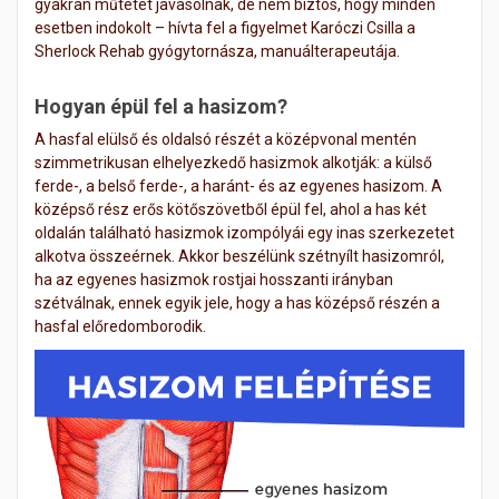
gyakran műtétet javasolnak, de nem biztos, hogy minden
esetben indokolt – hívta fel a figyelmet Karóczi Csilla a
Sherlock Rehab gyógytornásza, manuálterapeutája.
Hogyan épül fel a hasizom?
A hasfal elülső és oldalsó részét a középvonal mentén
szimmetrikusan elhelyezkedő hasizmok alkotják: a külső
ferde-, a belső ferde-, a haránt- és az egyenes hasizom. A
középső rész erős kötőszövetből épül fel, ahol a has két
oldalán található hasizmok izompólyái egy inas szerkezetet
alkotva összeérnek. Akkor beszélünk szétnyílt hasizomról,
ha az egyenes hasizmok rostjai hosszanti irányban
szétválnak, ennek egyik jele, hogy a has középső részén a
hasfal előredomborodik.