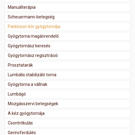
Manuálterápia
Scheuermann-betegség
Parkinson-kór gyógytornája
Gyógytorna magánrendelő
Gyógytornász keresés
Gyógytornász regisztráció
Prosztatarák
Lumbális stabilizáló torna
Gyógytorna a vállnak
Lumbágó
Mozgásszervi betegségek
A kéz gyógytornája
Csontritkulás
Gerincferdülés