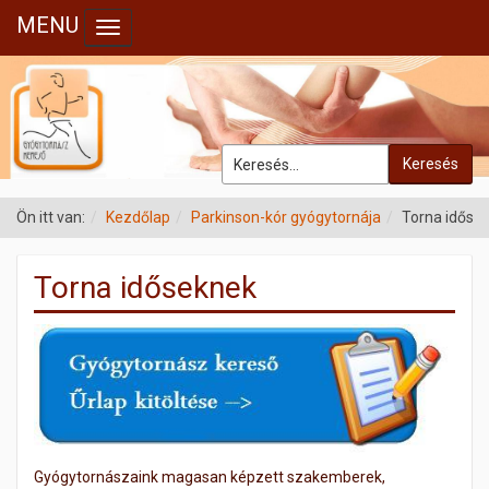
MENU
Toggle navigation
Keresés
Ön itt van:
Kezdőlap
Parkinson-kór gyógytornája
Torna időse
Torna időseknek
Gyógytornászaink magasan képzett szakemberek,