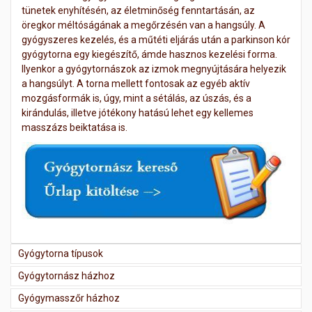
tünetek enyhítésén, az életminőség fenntartásán, az
öregkor méltóságának a megőrzésén van a hangsúly. A
gyógyszeres kezelés, és a műtéti eljárás után a parkinson kór
gyógytorna egy kiegészítő, ámde hasznos kezelési forma.
Ilyenkor a gyógytornászok az izmok megnyújtására helyezik
a hangsúlyt. A torna mellett fontosak az egyéb aktív
mozgásformák is, úgy, mint a sétálás, az úszás, és a
kirándulás, illetve jótékony hatású lehet egy kellemes
masszázs beiktatása is.
Gyógytorna típusok
Gyógytornász házhoz
Gyógymasszőr házhoz