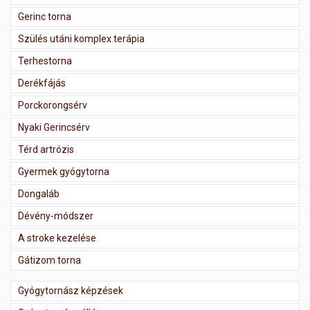
Gerinc torna
Szülés utáni komplex terápia
Terhestorna
Derékfájás
Porckorongsérv
Nyaki Gerincsérv
Térd artrózis
Gyermek gyógytorna
Dongaláb
Dévény-módszer
A stroke kezelése
Gátizom torna
Gyógytornász képzések