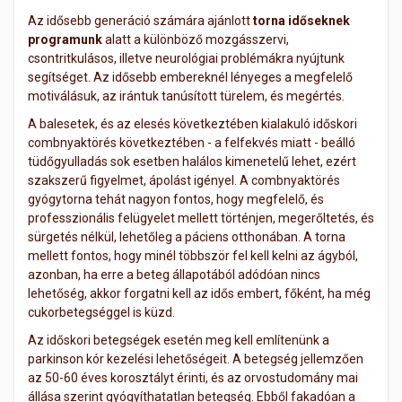
Az idősebb generáció számára ajánlott
torna időseknek
programunk
alatt a különböző mozgásszervi,
csontritkulásos, illetve neurológiai problémákra nyújtunk
segítséget. Az idősebb embereknél lényeges a megfelelő
motiválásuk, az irántuk tanúsított türelem, és megértés.
A balesetek, és az elesés következtében kialakuló időskori
combnyaktörés következtében - a felfekvés miatt - beálló
tüdőgyulladás sok esetben halálos kimenetelű lehet, ezért
szakszerű figyelmet, ápolást igényel. A combnyaktörés
gyógytorna tehát nagyon fontos, hogy megfelelő, és
professzionális felügyelet mellett történjen, megerőltetés, és
sürgetés nélkül, lehetőleg a páciens otthonában. A torna
mellett fontos, hogy minél többször fel kell kelni az ágyból,
azonban, ha erre a beteg állapotából adódóan nincs
lehetőség, akkor forgatni kell az idős embert, főként, ha még
cukorbetegséggel is küzd.
Az időskori betegségek esetén meg kell említenünk a
parkinson kór kezelési lehetőségeit. A betegség jellemzően
az 50-60 éves korosztályt érinti, és az orvostudomány mai
állása szerint gyógyíthatatlan betegség. Ebből fakadóan a