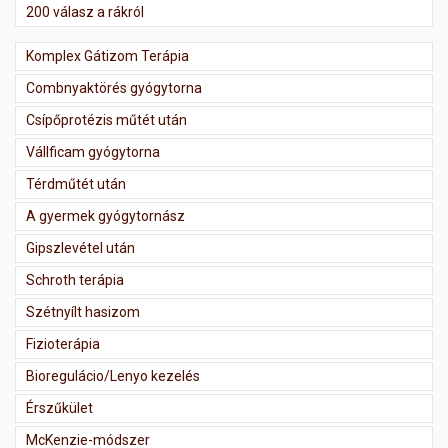
200 válasz a rákról
Komplex Gátizom Terápia
Combnyaktörés gyógytorna
Csípőprotézis műtét után
Vállficam gyógytorna
Térdműtét után
A gyermek gyógytornász
Gipszlevétel után
Schroth terápia
Szétnyílt hasizom
Fizioterápia
Bioregulácio/Lenyo kezelés
Érszűkület
McKenzie-módszer