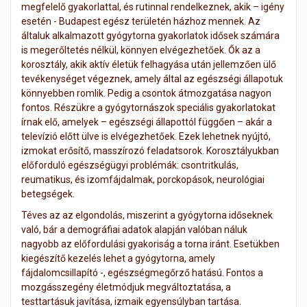
megfelelő gyakorlattal, és rutinnal rendelkeznek, akik – igény
esetén - Budapest egész területén házhoz mennek. Az
általuk alkalmazott gyógytorna gyakorlatok idősek számára
is megerőltetés nélkül, könnyen elvégezhetőek. Ők az a
korosztály, akik aktív életük felhagyása után jellemzően ülő
tevékenységet végeznek, amely által az egészségi állapotuk
könnyebben romlik. Pedig a csontok átmozgatása nagyon
fontos. Részükre a gyógytornászok speciális gyakorlatokat
írnak elő, amelyek – egészségi állapottól függően – akár a
televízió előtt ülve is elvégezhetőek. Ezek lehetnek nyújtó,
izmokat erősítő, masszírozó feladatsorok. Korosztályukban
előforduló egészségügyi problémák: csontritkulás,
reumatikus, és izomfájdalmak, porckopások, neurológiai
betegségek.
Téves az az elgondolás, miszerint a gyógytorna időseknek
való, bár a demográfiai adatok alapján valóban náluk
nagyobb az előfordulási gyakoriság a torna iránt. Esetükben
kiegészítő kezelés lehet a gyógytorna, amely
fájdalomcsillapító -, egészségmegőrző hatású. Fontos a
mozgásszegény életmódjuk megváltoztatása, a
testtartásuk javítása, izmaik egyensúlyban tartása.